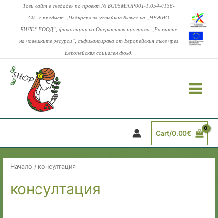
Skip
Този сайт е създаден по проект № BG05M9OP001-1.054-0136-
to
C01 с предмет
„Подкрепа за устойчив бизнес на „НЕЖНО
content
БИЛЕ“ ЕООД“, финансиран по Оперативна програма „Развитие
на човешките ресурси”, съфинансирана от Европейския съюз чрез
Европейския социален фонд.
Main
Menu
Cart/
0.00
€
Начало
/ консултация
консултация