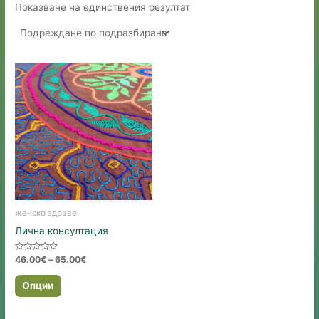
Показване на единствения резултат
женско здраве
Лична консултация
Оценено
Price
46.00
€
–
65.00
€
с
range:
0
This
46.00€
от
Опции
5
product
through
65.00€
has